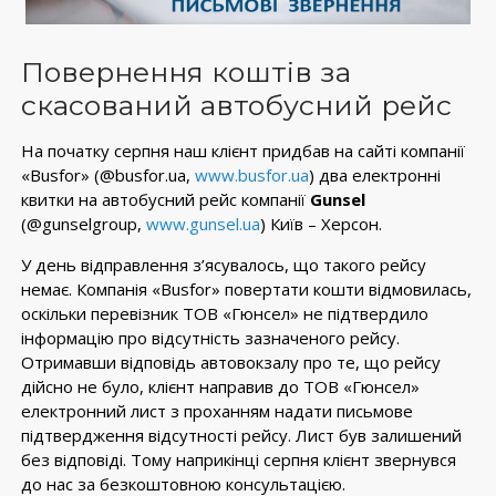
Повернення коштів за
скасований автобусний рейс
На початку серпня наш клієнт придбав на сайті компанії
«Busfor» (@busfor.ua,
www.busfor.ua
) два електронні
квитки на автобусний рейс компанії
Gunsel
(@gunselgroup,
www.gunsel.ua
) Київ – Херсон.
У день відправлення з’ясувалось, що такого рейсу
немає. Компанія «Busfor» повертати кошти відмовилась,
оскільки перевізник ТОВ «Гюнсел» не підтвердило
інформацію про відсутність зазначеного рейсу.
Отримавши відповідь автовокзалу про те, що рейсу
дійсно не було, клієнт направив до ТОВ «Гюнсел»
електронний лист з проханням надати письмове
підтвердження відсутності рейсу. Лист був залишений
без відповіді. Тому наприкінці серпня клієнт звернувся
до нас за безкоштовною консультацією.