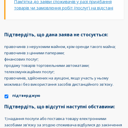
Пам’ятка до заяви споживачів у разі придбання
товарів чи замовлення робіт (послуг) на відстані
Підтвердіть, що дана заява не стосується:
правочинів з нерухомим майном, крім оренди такого майна;
правочинів з цінними паперами;
фінансових послуг;
продажу товарів торговельними автоматами;
телекомунікаційних послуг;
правочинів, здійснених на аукціоні, якщо участь у ньому
можлива і без використання засобів дистанційного зв'язку.
підтверджую
Підтвердіть, що відсутні наступні обставини:
1) надання послуги або поставка товару електронними
засобами зв'язку за згодою споживача відбулися до закінчення