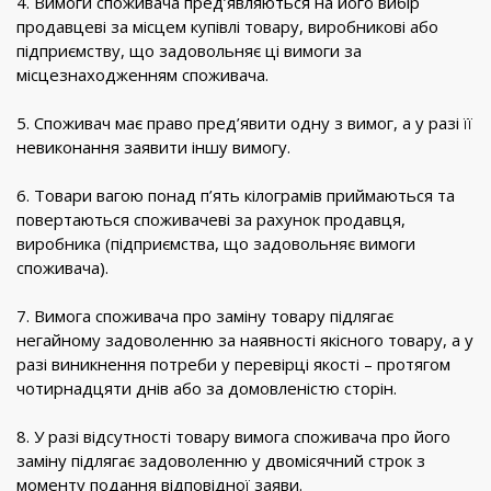
4. Вимоги споживача пред’являються на його вибір
продавцеві за місцем купівлі товару, виробникові або
підприємству, що задовольняє ці вимоги за
місцезнаходженням споживача.
5. Споживач має право пред’явити одну з вимог, а у разі її
невиконання заявити іншу вимогу.
6. Товари вагою понад п’ять кілограмів приймаються та
повертаються споживачеві за рахунок продавця,
виробника (підприємства, що задовольняє вимоги
споживача).
7. Вимога споживача про заміну товару підлягає
негайному задоволенню за наявності якісного товару, а у
разі виникнення потреби у перевірці якості – протягом
чотирнадцяти днів або за домовленістю сторін.
8. У разі відсутності товару вимога споживача про його
заміну підлягає задоволенню у двомісячний строк з
моменту подання відповідної заяви.