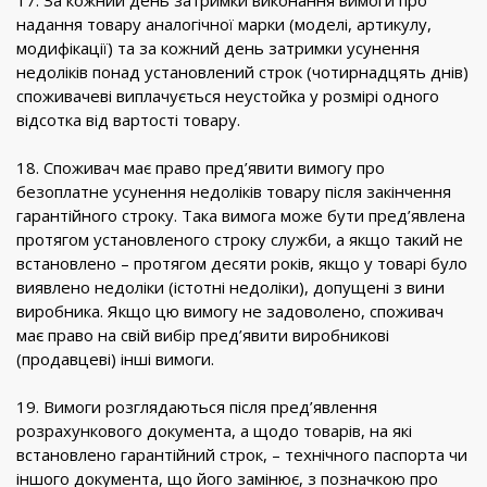
17. За кожний день затримки виконання вимоги про
надання товару аналогічної марки (моделі, артикулу,
модифікації) та за кожний день затримки усунення
недоліків понад установлений строк (чотирнадцять днів)
споживачеві виплачується неустойка у розмірі одного
відсотка від вартості товару.
18. Споживач має право пред’явити вимогу про
безоплатне усунення недоліків товару після закінчення
гарантійного строку. Така вимога може бути пред’явлена
протягом установленого строку служби, а якщо такий не
встановлено – протягом десяти років, якщо у товарі було
виявлено недоліки (істотні недоліки), допущені з вини
виробника. Якщо цю вимогу не задоволено, споживач
має право на свій вибір пред’явити виробникові
(продавцеві) інші вимоги.
19. Вимоги розглядаються після пред’явлення
розрахункового документа, а щодо товарів, на які
встановлено гарантійний строк, – технічного паспорта чи
іншого документа, що його замінює, з позначкою про