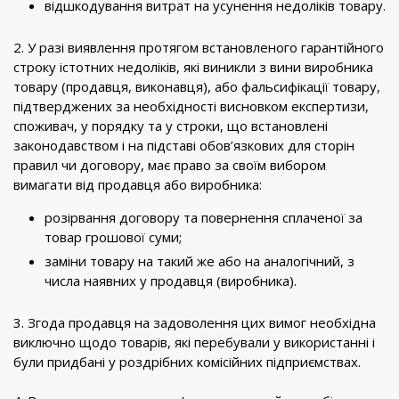
відшкодування витрат на усунення недоліків товару.
2. У разі виявлення протягом встановленого гарантійного
строку істотних недоліків, які виникли з вини виробника
товару (продавця, виконавця), або фальсифікації товару,
підтверджених за необхідності висновком експертизи,
споживач, у порядку та у строки, що встановлені
законодавством і на підставі обов’язкових для сторін
правил чи договору, має право за своїм вибором
вимагати від продавця або виробника:
розірвання договору та повернення сплаченої за
товар грошової суми;
заміни товару на такий же або на аналогічний, з
числа наявних у продавця (виробника).
3. Згода продавця на задоволення цих вимог необхідна
виключно щодо товарів, які перебували у використанні і
були придбані у роздрібних комісійних підприємствах.