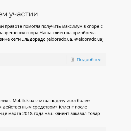
ем участии
й правоте помогла получить максимум в споре с
разрешения спора Наша клиентка приобрела
ине сети Эльдорадо (eldorado.ua, @eldorado.ua)
Подробнее
ия с Mobilluk.ua считал подачу иска более
м действенным средством» Клиент после
нце марта 2018 года наш клиент заказал товар