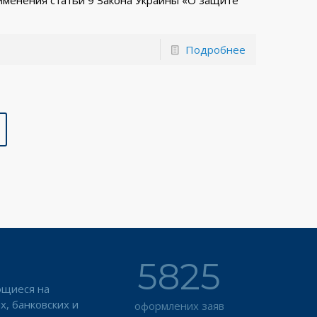
Подробнее
5825
ющиеся на
х, банковских и
оформлених заяв